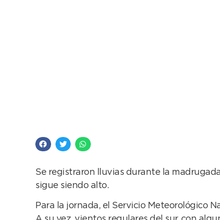
Viernes con lluvias t
Se registraron lluvias durante la madrugada
sigue siendo alto.
Para la jornada, el Servicio Meteorológico N
A su vez, vientos regulares del sur, con al