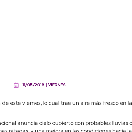
empraneras y aire fresco
11/05/2018 | VIERNES
 de este viernes, lo cual trae un aire más fresco en
acional anuncia cielo cubierto con probables lluvias
gunas ráfagas, y una mejora en las condiciones hacia