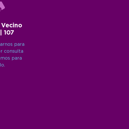
 Vecino
 | 107
arnos para
er consulta
amos para
lo.