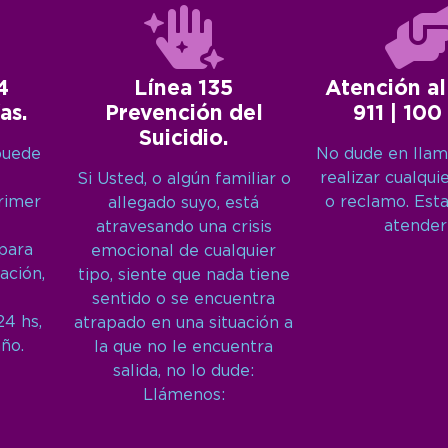
4
Línea 135
Atención al
as.
Prevención del
911 | 100
Suicidio.
puede
No dude en llam
realizar cualqui
Si Usted, o algún familiar o
primer
o reclamo. Est
allegado suyo, está
atender
atravesando una crisis
 para
emocional de cualquier
ación,
tipo, siente que nada tiene
sentido o se encuentra
24 hs,
atrapado en una situación a
año.
la que no le encuentra
salida, no lo dude:
Llámenos: