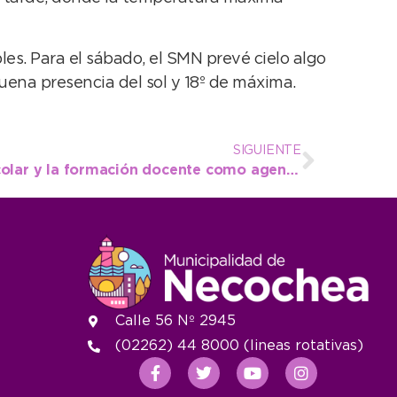
es. Para el sábado, el SMN prevé cielo algo
uena presencia del sol y 18º de máxima.
SIGUIENTE
Trabajan el atletismo escolar y la formación docente como agentes multiplicadores
Calle 56 Nº 2945
(02262) 44 8000 (lineas rotativas)