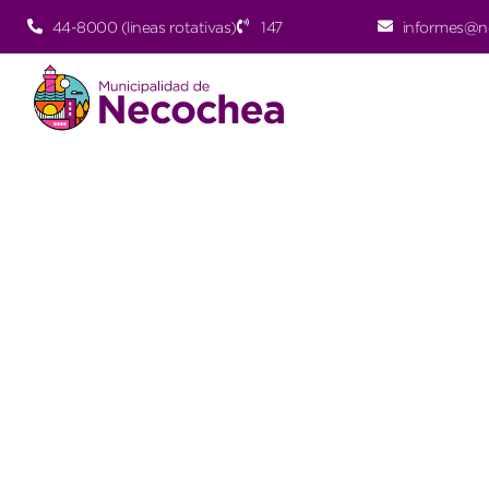
44-8000 (lineas rotativas)
147
informes@n