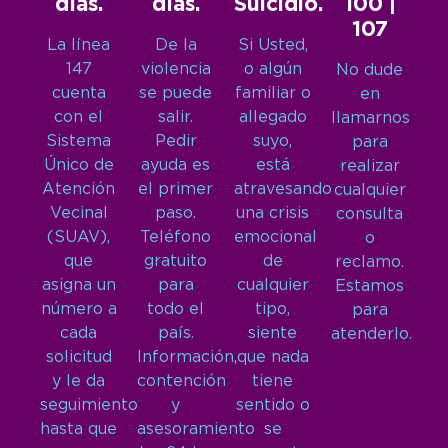
días.
días.
Suicidio.
100 |
107
La línea
De la
Si Usted,
147
violencia
o algún
No dude
cuenta
se puede
familiar o
en
con el
salir.
allegado
llamarnos
Sistema
Pedir
suyo,
para
Único de
ayuda es
está
realizar
Atención
el primer
atravesando
cualquier
Vecinal
paso.
una crisis
consulta
(SUAV),
Teléfono
emocional
o
que
gratuito
de
reclamo.
asigna un
para
cualquier
Estamos
número a
todo el
tipo,
para
cada
país.
siente
atenderlo.
solicitud
Información,
que nada
y le da
contención
tiene
seguimiento
y
sentido o
hasta que
asesoramiento
se