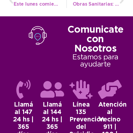
Este lunes comienzan a repartirse las tasas urbanas
Obras Sanitarias: nueva perforación de agua en 101 y 36
Comunicate
con
Nosotros
Estamos para
ayudarte
Llamá
Llamá
Línea
Atención
al 147
al 144
135
al
24 hs |
24 hs |
Prevención
Vecino
365
365
del
911 |