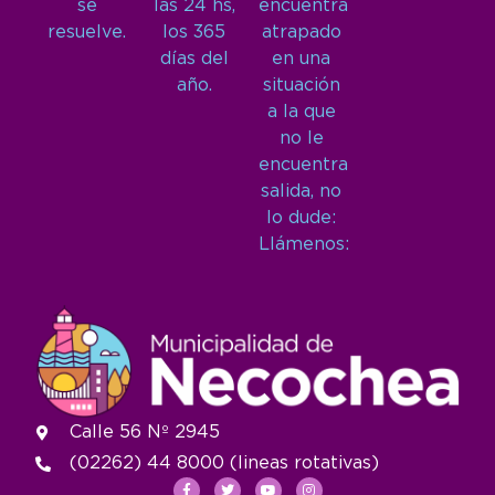
se
las 24 hs,
encuentra
resuelve.
los 365
atrapado
días del
en una
año.
situación
a la que
no le
encuentra
salida, no
lo dude:
Llámenos:
Calle 56 Nº 2945
(02262) 44 8000 (lineas rotativas)