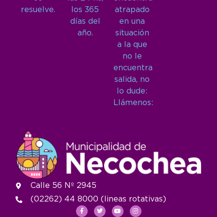
resuelve.
los 365
atrapado
días del
en una
año.
situación
a la que
no le
encuentra
salida, no
lo dude:
Llámenos:
Calle 56 Nº 2945
(02262) 44 8000 (lineas rotativas)