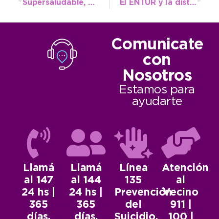
Supersaludable, el héroe que quiere cambiar la forma de comer de los chicos
El ENTUR y la distribuidora de insumos para panadería Punto Diamante lanzaron el Postre Necochea
Comunicate
con
Nosotros
Estamos para
ayudarte
Llamá
Llamá
Línea
Atención
al 147
al 144
135
al
24 hs |
24 hs |
Prevención
Vecino
365
365
del
911 |
días.
días.
Suicidio.
100 |