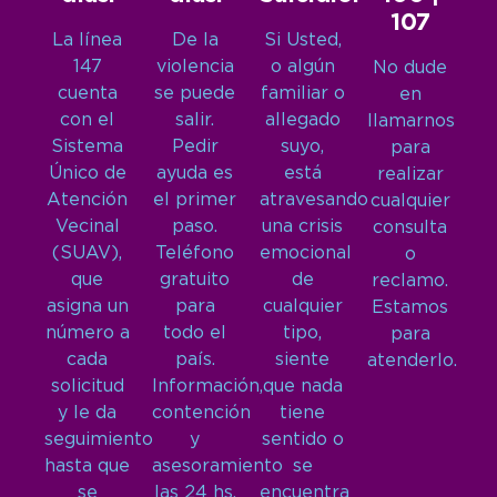
107
La línea
De la
Si Usted,
147
violencia
o algún
No dude
cuenta
se puede
familiar o
en
con el
salir.
allegado
llamarnos
Sistema
Pedir
suyo,
para
Único de
ayuda es
está
realizar
Atención
el primer
atravesando
cualquier
Vecinal
paso.
una crisis
consulta
(SUAV),
Teléfono
emocional
o
que
gratuito
de
reclamo.
asigna un
para
cualquier
Estamos
número a
todo el
tipo,
para
cada
país.
siente
atenderlo.
solicitud
Información,
que nada
y le da
contención
tiene
seguimiento
y
sentido o
hasta que
asesoramiento
se
se
las 24 hs,
encuentra