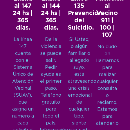
al 147
al 144
135
al
24 hs |
24 hs |
Prevención
Vecino
365
365
del
911 |
días.
días.
Suicidio.
100 |
107
La línea
De la
Si Usted,
147
violencia
o algún
No dude
cuenta
se puede
familiar o
en
con el
salir.
allegado
llamarnos
Sistema
Pedir
suyo,
para
Único de
ayuda es
está
realizar
Atención
el primer
atravesando
cualquier
Vecinal
paso.
una crisis
consulta
(SUAV),
Teléfono
emocional
o
que
gratuito
de
reclamo.
asigna un
para
cualquier
Estamos
número a
todo el
tipo,
para
cada
país.
siente
atenderlo.