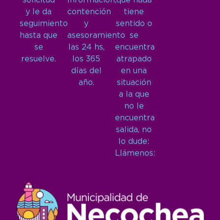
solicitud
Información,
que nada
y le da
contención
tiene
seguimiento
y
sentido o
hasta que
asesoramiento
se
se
las 24 hs,
encuentra
resuelve.
los 365
atrapado
días del
en una
año.
situación
a la que
no le
encuentra
salida, no
lo dude:
Llámenos: