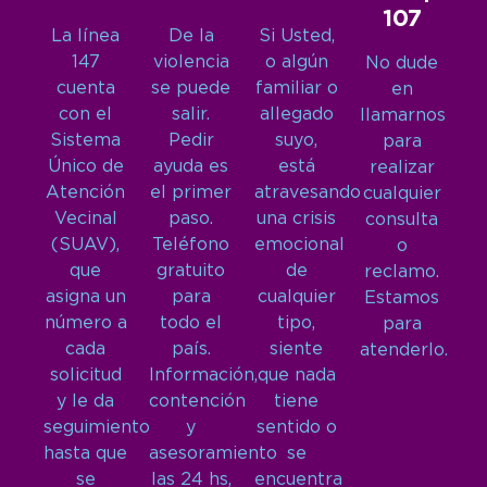
107
La línea
De la
Si Usted,
147
violencia
o algún
No dude
cuenta
se puede
familiar o
en
con el
salir.
allegado
llamarnos
Sistema
Pedir
suyo,
para
Único de
ayuda es
está
realizar
Atención
el primer
atravesando
cualquier
Vecinal
paso.
una crisis
consulta
(SUAV),
Teléfono
emocional
o
que
gratuito
de
reclamo.
asigna un
para
cualquier
Estamos
número a
todo el
tipo,
para
cada
país.
siente
atenderlo.
solicitud
Información,
que nada
y le da
contención
tiene
seguimiento
y
sentido o
hasta que
asesoramiento
se
se
las 24 hs,
encuentra