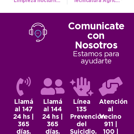
Limpieza nocturna en el Puente Colgante
Tecnicatura Agrícola Ganadera: otra opción para estudiar en la ciudad
Comunicate
con
Nosotros
Estamos para
ayudarte
Llamá
Llamá
Línea
Atención
al 147
al 144
135
al
24 hs |
24 hs |
Prevención
Vecino
365
365
del
911 |
días.
días.
Suicidio.
100 |