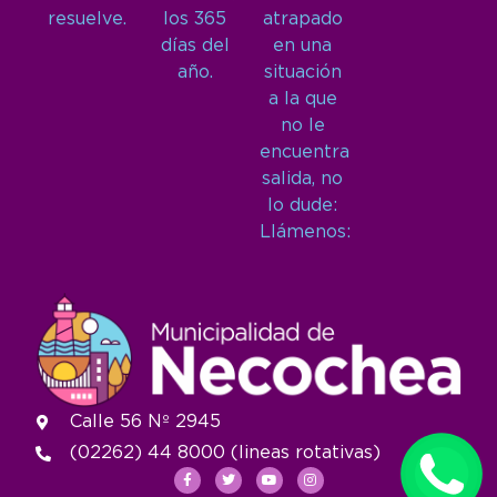
resuelve.
los 365
atrapado
días del
en una
año.
situación
a la que
no le
encuentra
salida, no
lo dude:
Llámenos:
Calle 56 Nº 2945
(02262) 44 8000 (lineas rotativas)