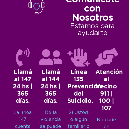
con
Nosotros
Estamos para
ayudarte
Llamá
Llamá
Línea
Atención
al 147
al 144
135
al
24 hs |
24 hs |
Prevención
Vecino
365
365
del
911 |
días.
días.
Suicidio.
100 |
107
La línea
De la
Si Usted,
147
violencia
o algún
No dude
cuenta
se puede
familiar o
en