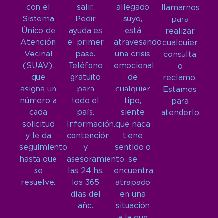
con el
salir.
allegado
llamarnos
Sistema
Pedir
suyo,
para
Único de
ayuda es
está
realizar
Atención
el primer
atravesando
cualquier
Vecinal
paso.
una crisis
consulta
(SUAV),
Teléfono
emocional
o
que
gratuito
de
reclamo.
asigna un
para
cualquier
Estamos
número a
todo el
tipo,
para
cada
país.
siente
atenderlo.
solicitud
Información,
que nada
y le da
contención
tiene
seguimiento
y
sentido o
hasta que
asesoramiento
se
se
las 24 hs,
encuentra
resuelve.
los 365
atrapado
días del
en una
año.
situación
a la que