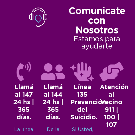
Comunicate
con
Nosotros
Estamos para
ayudarte
Llamá
Llamá
Línea
Atención
al 147
al 144
135
al
24 hs |
24 hs |
Prevención
Vecino
365
365
del
911 |
días.
días.
Suicidio.
100 |
107
La línea
De la
Si Usted,