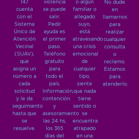
147
violencia
o algún
No dude
cuenta
se puede
familiar o
en
con el
salir.
allegado
llamarnos
Sistema
Pedir
suyo,
para
Único de
ayuda es
está
realizar
Atención
el primer
atravesando
cualquier
Vecinal
paso.
una crisis
consulta
(SUAV),
Teléfono
emocional
o
que
gratuito
de
reclamo.
asigna un
para
cualquier
Estamos
número a
todo el
tipo,
para
cada
país.
siente
atenderlo.
solicitud
Información,
que nada
y le da
contención
tiene
seguimiento
y
sentido o
hasta que
asesoramiento
se
se
las 24 hs,
encuentra
resuelve.
los 365
atrapado
días del
en una