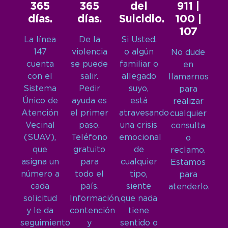
365
365
del
911 |
días.
días.
Suicidio.
100 |
107
La línea
De la
Si Usted,
147
violencia
o algún
No dude
cuenta
se puede
familiar o
en
con el
salir.
allegado
llamarnos
Sistema
Pedir
suyo,
para
Único de
ayuda es
está
realizar
Atención
el primer
atravesando
cualquier
Vecinal
paso.
una crisis
consulta
(SUAV),
Teléfono
emocional
o
que
gratuito
de
reclamo.
asigna un
para
cualquier
Estamos
número a
todo el
tipo,
para
cada
país.
siente
atenderlo.
solicitud
Información,
que nada
y le da
contención
tiene
seguimiento
y
sentido o