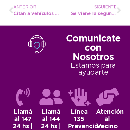
ANTERIOR
SIGUIENTE
Citan a vehículos habilitados como taxis para la inspección del segundo trimestre
Se viene la segunda edición del torneo nacional de Natación Adaptada
Comunicate
con
Nosotros
Estamos para
ayudarte
Llamá
Llamá
Línea
Atención
al 147
al 144
135
al
24 hs |
24 hs |
Prevención
Vecino