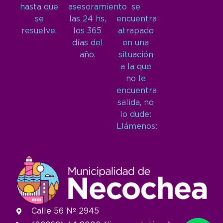
hasta que
asesoramiento
se
se
las 24 hs,
encuentra
resuelve.
los 365
atrapado
días del
en una
año.
situación
a la que
no le
encuentra
salida, no
lo dude:
Llámenos:
Calle 56 Nº 2945