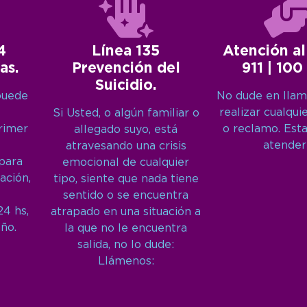
4
Línea 135
Atención al
as.
Prevención del
911 | 100
Suicidio.
puede
No dude en llam
realizar cualqui
Si Usted, o algún familiar o
primer
o reclamo. Est
allegado suyo, está
atender
atravesando una crisis
 para
emocional de cualquier
ación,
tipo, siente que nada tiene
sentido o se encuentra
24 hs,
atrapado en una situación a
año.
la que no le encuentra
salida, no lo dude:
Llámenos: