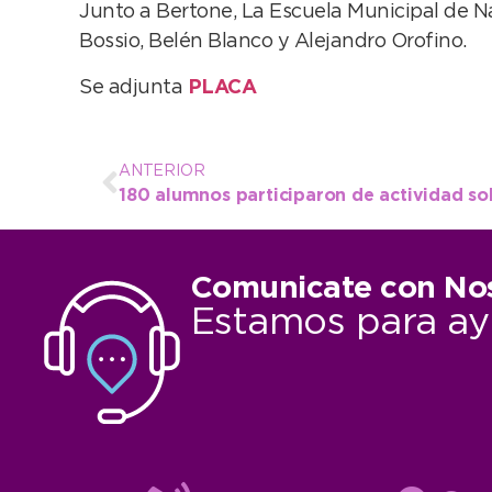
Junto a Bertone, La Escuela Municipal de N
Bossio, Belén Blanco y Alejandro Orofino.
Se adjunta
PLACA
ANTERIOR
Comunicate con No
Estamos para ay