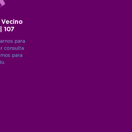
 Vecino
 | 107
arnos para
er consulta
amos para
lo.