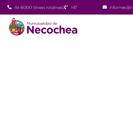
44-8000 (lineas rotativas)
147
informes@n