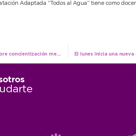
atación Adaptada “Todos al Agua” tiene como docent
180 alumnos participaron de actividad sobre concientización medioambiental
sotros
udarte