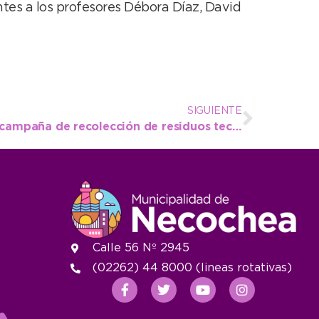
es a los profesores Débora Díaz, David
SIGUIENTE
El lunes inicia una nueva campaña de recolección de residuos tecnológicos
Calle 56 Nº 2945
(02262) 44 8000 (lineas rotativas)