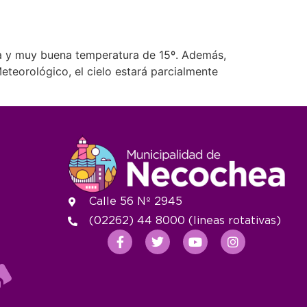
ana y muy buena temperatura de 15º. Además,
eteorológico, el cielo estará parcialmente
Calle 56 Nº 2945
(02262) 44 8000 (lineas rotativas)