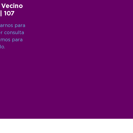
 Vecino
 | 107
arnos para
er consulta
amos para
lo.