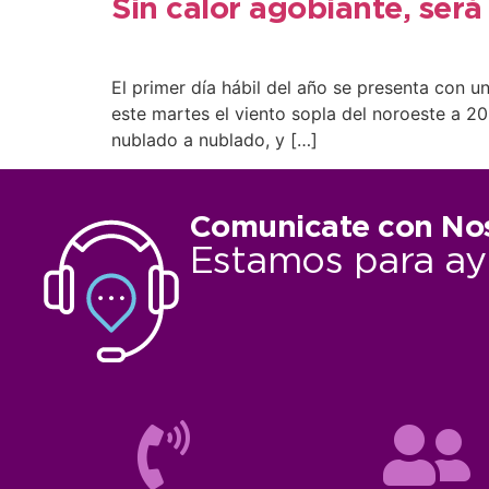
Sin calor agobiante, ser
El primer día hábil del año se presenta con 
este martes el viento sopla del noroeste a 2
nublado a nublado, y […]
Comunicate con No
Estamos para ay