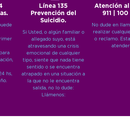
4
Línea 135
Atención al
as.
Prevención del
911 | 100
Suicidio.
puede
No dude en llam
realizar cualqui
Si Usted, o algún familiar o
primer
o reclamo. Est
allegado suyo, está
atender
atravesando una crisis
 para
emocional de cualquier
ación,
tipo, siente que nada tiene
sentido o se encuentra
24 hs,
atrapado en una situación a
año.
la que no le encuentra
salida, no lo dude:
Llámenos: