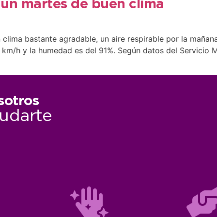
á un martes de buen clima
un clima bastante agradable, un aire respirable por la mañ
0 km/h y la humedad es del 91%. Según datos del Servicio M
sotros
udarte