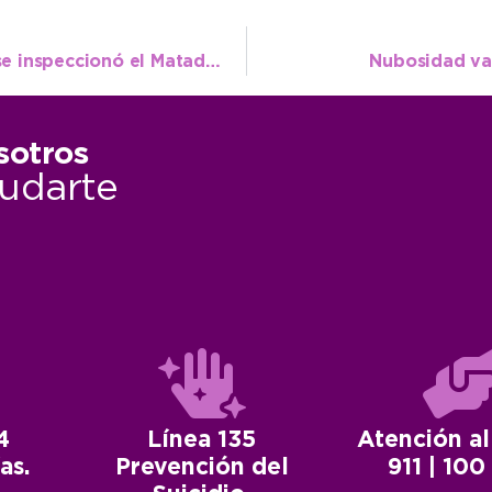
Con la esperanza de volver a habilitarlo, se inspeccionó el Matadero de La Dulce
Nubosidad va
sotros
udarte
4
Línea 135
Atención al
as.
Prevención del
911 | 100