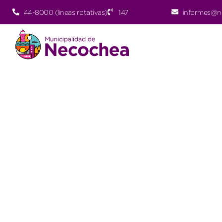
44-8000 (lineas rotativas)
147
informes@n