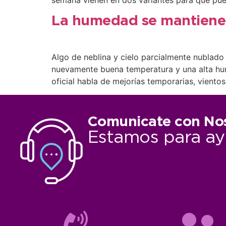
La humedad se mantiene y
Algo de neblina y cielo parcialmente nublado
nuevamente buena temperatura y una alta humed
oficial habla de mejorías temporarias, vient
Comunicate con No
Estamos para ay