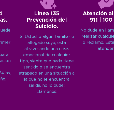
4
Línea 135
Atención al
as.
Prevención del
911 | 100
Suicidio.
puede
No dude en llam
realizar cualqui
Si Usted, o algún familiar o
primer
o reclamo. Est
allegado suyo, está
atender
atravesando una crisis
 para
emocional de cualquier
ación,
tipo, siente que nada tiene
sentido o se encuentra
24 hs,
atrapado en una situación a
año.
la que no le encuentra
salida, no lo dude:
Llámenos: