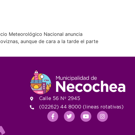
vicio Meteorológico Nacional anuncia
oviznas, aunque de cara a la tarde el parte
Calle 56 Nº 2945
(02262) 44 8000 (lineas rotativas)