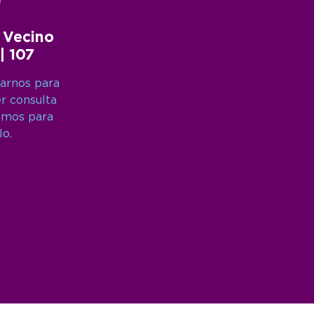
 Vecino
 | 107
arnos para
er consulta
amos para
lo.