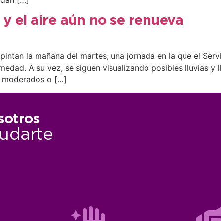
 el aire aún no se renueva
 pintan la mañana del martes, una jornada en la que el Ser
ad. A su vez, se siguen visualizando posibles lluvias y ll
os moderados o […]
sotros
udarte