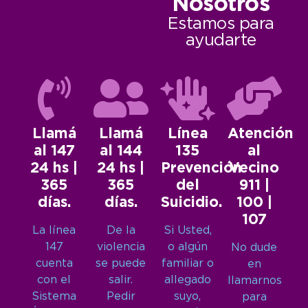
Nosotros
Estamos para
ayudarte
Llamá
Llamá
Línea
Atención
al 147
al 144
135
al
24 hs |
24 hs |
Prevención
Vecino
365
365
del
911 |
días.
días.
Suicidio.
100 |
107
La línea
De la
Si Usted,
147
violencia
o algún
No dude
cuenta
se puede
familiar o
en
con el
salir.
allegado
llamarnos
Sistema
Pedir
suyo,
para