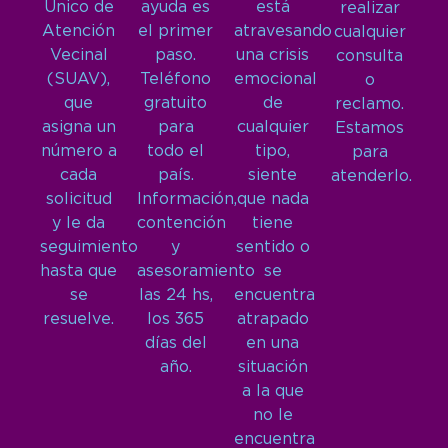
Único de
ayuda es
está
realizar
Atención
el primer
atravesando
cualquier
Vecinal
paso.
una crisis
consulta
(SUAV),
Teléfono
emocional
o
que
gratuito
de
reclamo.
asigna un
para
cualquier
Estamos
número a
todo el
tipo,
para
cada
país.
siente
atenderlo.
solicitud
Información,
que nada
y le da
contención
tiene
seguimiento
y
sentido o
hasta que
asesoramiento
se
se
las 24 hs,
encuentra
resuelve.
los 365
atrapado
días del
en una
año.
situación
a la que
no le
encuentra