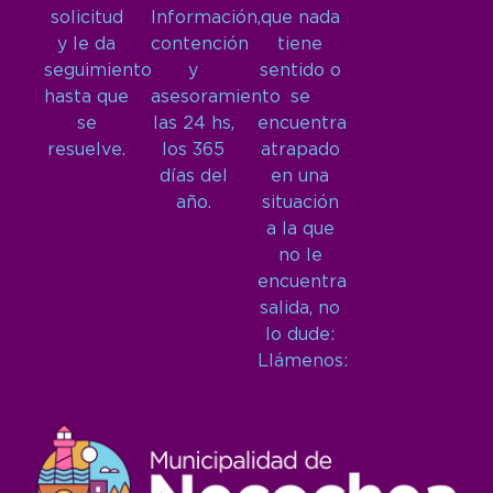
solicitud
Información,
que nada
y le da
contención
tiene
seguimiento
y
sentido o
hasta que
asesoramiento
se
se
las 24 hs,
encuentra
resuelve.
los 365
atrapado
días del
en una
año.
situación
a la que
no le
encuentra
salida, no
lo dude:
Llámenos: