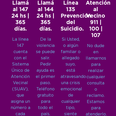
Llamá
Llamá
Línea
Atención
al 147
al 144
135
al
24 hs |
24 hs |
Prevención
Vecino
365
365
del
911 |
días.
días.
Suicidio.
100 |
107
La línea
De la
Si Usted,
147
violencia
o algún
No dude
cuenta
se puede
familiar o
en
con el
salir.
allegado
llamarnos
Sistema
Pedir
suyo,
para
Único de
ayuda es
está
realizar
Atención
el primer
atravesando
cualquier
Vecinal
paso.
una crisis
consulta
(SUAV),
Teléfono
emocional
o
que
gratuito
de
reclamo.
asigna un
para
cualquier
Estamos
número a
todo el
tipo,
para
cada
país.
siente
atenderlo.