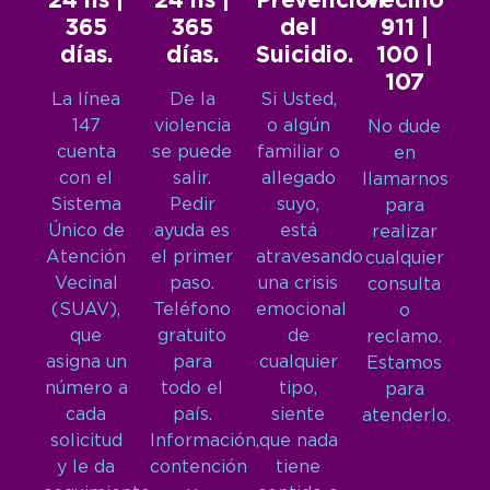
24 hs |
24 hs |
Prevención
Vecino
365
365
del
911 |
días.
días.
Suicidio.
100 |
107
La línea
De la
Si Usted,
147
violencia
o algún
No dude
cuenta
se puede
familiar o
en
con el
salir.
allegado
llamarnos
Sistema
Pedir
suyo,
para
Único de
ayuda es
está
realizar
Atención
el primer
atravesando
cualquier
Vecinal
paso.
una crisis
consulta
(SUAV),
Teléfono
emocional
o
que
gratuito
de
reclamo.
asigna un
para
cualquier
Estamos
número a
todo el
tipo,
para
cada
país.
siente
atenderlo.
solicitud
Información,
que nada
y le da
contención
tiene