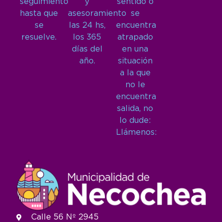
seguimiento
y
sentido o
hasta que
asesoramiento
se
se
las 24 hs,
encuentra
resuelve.
los 365
atrapado
días del
en una
año.
situación
a la que
no le
encuentra
salida, no
lo dude:
Llámenos:
Calle 56 Nº 2945