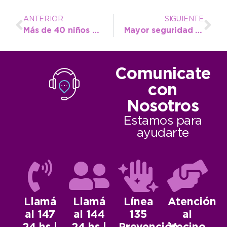
ANTERIOR
SIGUIENTE
Más de 40 niños practican atletismo en la Escuela Municipal de La Dulce
Mayor seguridad para los vecinos: Instalaron cámaras en 69 y 82
Comunicate
con
Nosotros
Estamos para
ayudarte
Llamá
Llamá
Línea
Atención
al 147
al 144
135
al