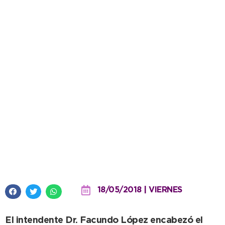
“Ojalá podamos desarrollar el
programa director de agua y
cloacas para tener mejor calidad
y cantidad”
18/05/2018 | VIERNES
El intendente Dr. Facundo López encabezó el