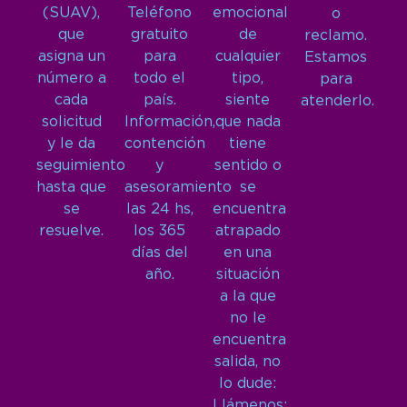
(SUAV),
Teléfono
emocional
o
que
gratuito
de
reclamo.
asigna un
para
cualquier
Estamos
número a
todo el
tipo,
para
cada
país.
siente
atenderlo.
solicitud
Información,
que nada
y le da
contención
tiene
seguimiento
y
sentido o
hasta que
asesoramiento
se
se
las 24 hs,
encuentra
resuelve.
los 365
atrapado
días del
en una
año.
situación
a la que
no le
encuentra
salida, no
lo dude:
Llámenos: