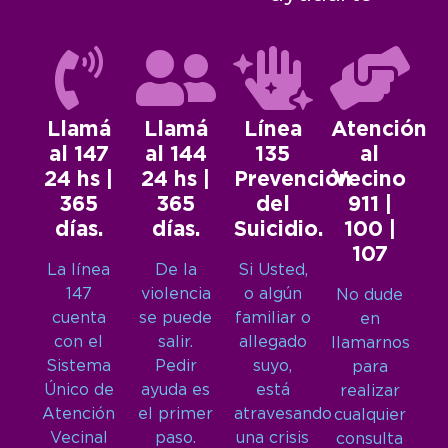
Llamá
Llamá
Línea
Atención
al 147
al 144
135
al
24 hs |
24 hs |
Prevención
Vecino
365
365
del
911 |
días.
días.
Suicidio.
100 |
107
La línea
De la
Si Usted,
147
violencia
o algún
No dude
cuenta
se puede
familiar o
en
con el
salir.
allegado
llamarnos
Sistema
Pedir
suyo,
para
Único de
ayuda es
está
realizar
Atención
el primer
atravesando
cualquier
Vecinal
paso.
una crisis
consulta