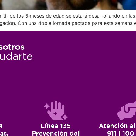
artir de los 5 meses de edad se estará desarrollando en las
elegación. Con una doble jornada pactada para esta semana e
sotros
udarte
4
Línea 135
Atención al
as.
Prevención del
911 | 100