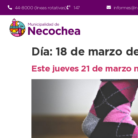
44-8000 (lineas rotativas)
147
informes@n
Día:
18 de marzo d
Este jueves 21 de marzo 