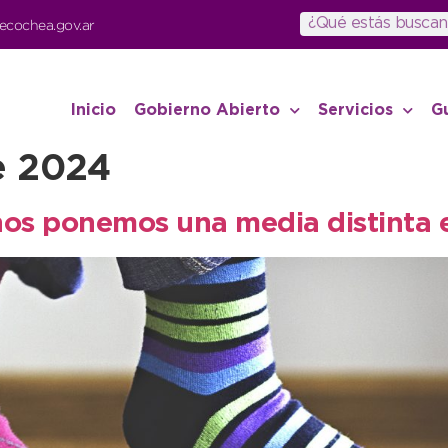
ecochea.gov.ar
Inicio
Gobierno Abierto
Servicios
G
e 2024
nos ponemos una media distinta 