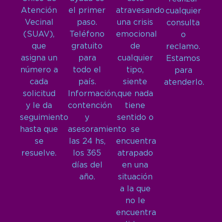
Atención
el primer
atravesando
cualquier
Vecinal
paso.
una crisis
consulta
(SUAV),
Teléfono
emocional
o
que
gratuito
de
reclamo.
asigna un
para
cualquier
Estamos
número a
todo el
tipo,
para
cada
país.
siente
atenderlo.
solicitud
Información,
que nada
y le da
contención
tiene
seguimiento
y
sentido o
hasta que
asesoramiento
se
se
las 24 hs,
encuentra
resuelve.
los 365
atrapado
días del
en una
año.
situación
a la que
no le
encuentra