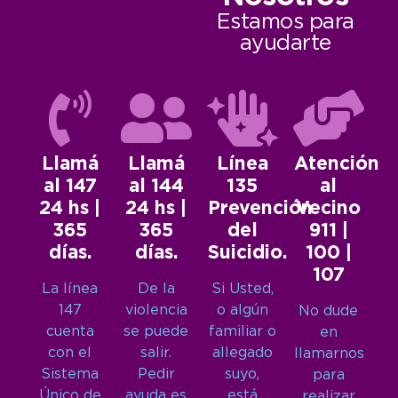
Estamos para
ayudarte
Llamá
Llamá
Línea
Atención
al 147
al 144
135
al
24 hs |
24 hs |
Prevención
Vecino
365
365
del
911 |
días.
días.
Suicidio.
100 |
107
La línea
De la
Si Usted,
147
violencia
o algún
No dude
cuenta
se puede
familiar o
en
con el
salir.
allegado
llamarnos
Sistema
Pedir
suyo,
para
Único de
ayuda es
está
realizar