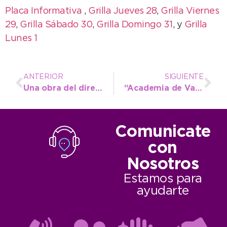
Placa Informativa
,
Grilla Jueves 28
,
Grilla Viernes
29
,
Grilla Sábado 30
,
Grilla Domingo 31
, y
Grilla
Lunes 1
ANTERIOR
SIGUIENTE
Una obra del director del CCMN fue premiada en el Salón Provincial de Artes Visuales
“Academia de Variedades”, un programa para aprender a través de la diversión
Comunicate
con
Nosotros
Estamos para
ayudarte