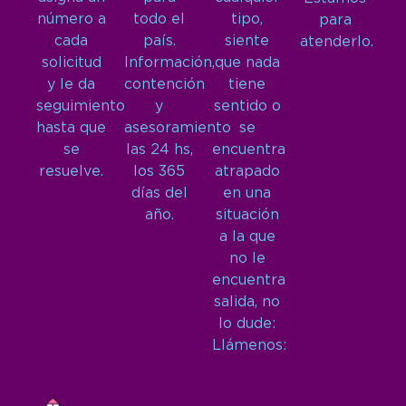
número a
todo el
tipo,
para
cada
país.
siente
atenderlo.
solicitud
Información,
que nada
y le da
contención
tiene
seguimiento
y
sentido o
hasta que
asesoramiento
se
se
las 24 hs,
encuentra
resuelve.
los 365
atrapado
días del
en una
año.
situación
a la que
no le
encuentra
salida, no
lo dude:
Llámenos: