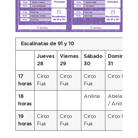
Escalinatas de 91 y 10
Jueves
Viernes
Sábado
Domingo
28
29
30
31
1
17
Circo
Circo
Circo
Circo Fua
C
horas
Fua
Fua
Fua
18
Anilina
Abelardo
horas
/ Anilina
19
Circo
Circo
Circo
Circo Fua
C
horas
Fua
Fua
Fua