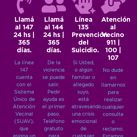
Llamá
Llamá
Línea
Atención
al 147
al 144
135
al
24 hs |
24 hs |
Prevención
Vecino
365
365
del
911 |
días.
días.
Suicidio.
100 |
107
La línea
De la
Si Usted,
147
violencia
o algún
No dude
cuenta
se puede
familiar o
en
con el
salir.
allegado
llamarnos
Sistema
Pedir
suyo,
para
Único de
ayuda es
está
realizar
Atención
el primer
atravesando
cualquier
Vecinal
paso.
una crisis
consulta
(SUAV),
Teléfono
emocional
o
que
gratuito
de
reclamo.
asigna un
para
cualquier
Estamos