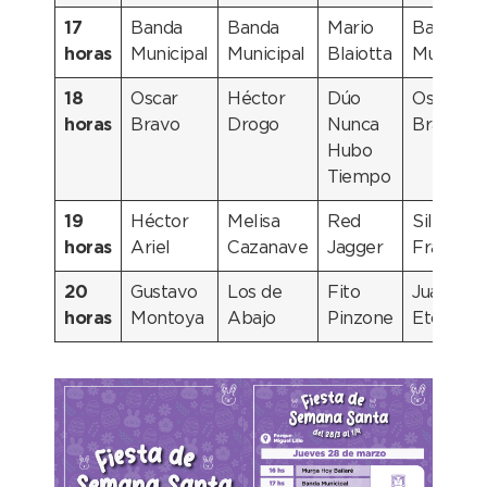
17
Banda
Banda
Mario
Banda
horas
Municipal
Municipal
Blaiotta
Municipa
18
Oscar
Héctor
Dúo
Oscar
horas
Bravo
Drogo
Nunca
Bravo
Hubo
Tiempo
19
Héctor
Melisa
Red
Silvina y
horas
Ariel
Cazanave
Jagger
Franco
20
Gustavo
Los de
Fito
Juan
horas
Montoya
Abajo
Pinzone
Etchego