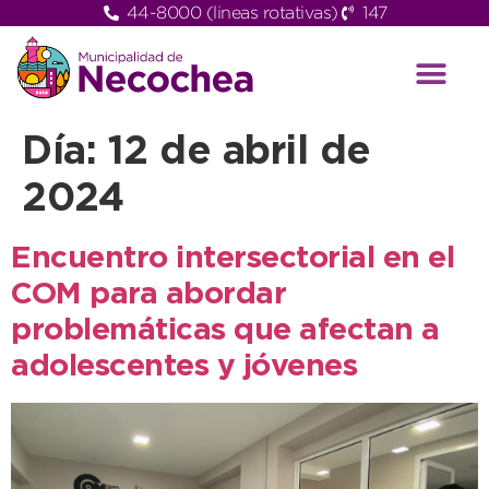
44-8000 (lineas rotativas)
147
Día:
12 de abril de
2024
Encuentro intersectorial en el
COM para abordar
problemáticas que afectan a
adolescentes y jóvenes