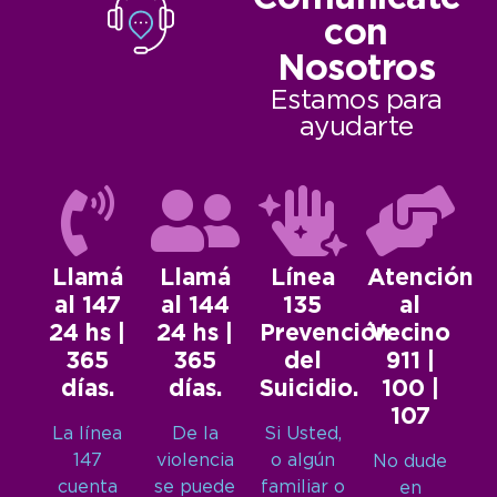
con
Nosotros
Estamos para
ayudarte
Llamá
Llamá
Línea
Atención
al 147
al 144
135
al
24 hs |
24 hs |
Prevención
Vecino
365
365
del
911 |
días.
días.
Suicidio.
100 |
107
La línea
De la
Si Usted,
147
violencia
o algún
No dude
cuenta
se puede
familiar o
en