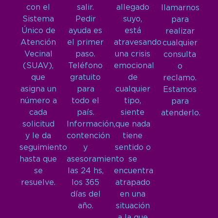
con el
salir.
allegado
llamarnos
Sistema
Pedir
suyo,
para
Único de
ayuda es
está
realizar
Atención
el primer
atravesando
cualquier
Vecinal
paso.
una crisis
consulta
(SUAV),
Teléfono
emocional
o
que
gratuito
de
reclamo.
asigna un
para
cualquier
Estamos
número a
todo el
tipo,
para
cada
país.
siente
atenderlo.
solicitud
Información,
que nada
y le da
contención
tiene
seguimiento
y
sentido o
hasta que
asesoramiento
se
se
las 24 hs,
encuentra
resuelve.
los 365
atrapado
días del
en una
año.
situación
a la que