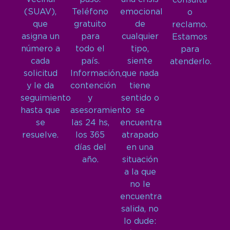
consulta
(SUAV),
Teléfono
emocional
o
que
gratuito
de
reclamo.
asigna un
para
cualquier
Estamos
número a
todo el
tipo,
para
cada
país.
siente
atenderlo.
solicitud
Información,
que nada
y le da
contención
tiene
seguimiento
y
sentido o
hasta que
asesoramiento
se
se
las 24 hs,
encuentra
resuelve.
los 365
atrapado
días del
en una
año.
situación
a la que
no le
encuentra
salida, no
lo dude: