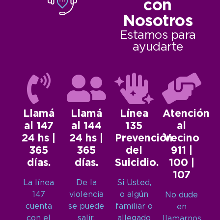
con
Nosotros
Estamos para
ayudarte
Llamá
Llamá
Línea
Atención
al 147
al 144
135
al
24 hs |
24 hs |
Prevención
Vecino
365
365
del
911 |
días.
días.
Suicidio.
100 |
107
La línea
De la
Si Usted,
147
violencia
o algún
No dude
cuenta
se puede
familiar o
en
con el
salir.
allegado
llamarnos