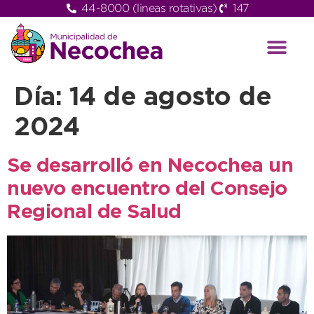
44-8000 (lineas rotativas)
147
Día:
14 de agosto de
2024
Se desarrolló en Necochea un
nuevo encuentro del Consejo
Regional de Salud