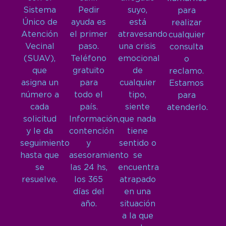
Sistema
Pedir
suyo,
para
Único de
ayuda es
está
realizar
Atención
el primer
atravesando
cualquier
Vecinal
paso.
una crisis
consulta
(SUAV),
Teléfono
emocional
o
que
gratuito
de
reclamo.
asigna un
para
cualquier
Estamos
número a
todo el
tipo,
para
cada
país.
siente
atenderlo.
solicitud
Información,
que nada
y le da
contención
tiene
seguimiento
y
sentido o
hasta que
asesoramiento
se
se
las 24 hs,
encuentra
resuelve.
los 365
atrapado
días del
en una
año.
situación
a la que