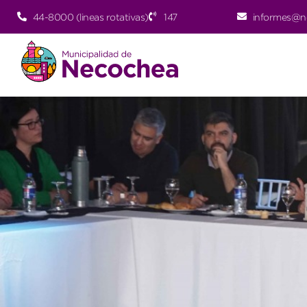
44-8000 (lineas rotativas)
147
informes@n