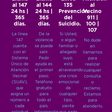
al 147
al 144
135
al
24 hs |
24 hs |
Prevención
Vecino
365
365
del
911 |
días.
días.
Suicidio.
100 |
107
La línea
De la
Si Usted,
147
violencia
o algún
No dude
cuenta
se puede
familiar o
en
con el
salir.
allegado
llamarnos
Sistema
Pedir
suyo,
para
Único de
ayuda es
está
realizar
Atención
el primer
atravesando
cualquier
Vecinal
paso.
una crisis
consulta
(SUAV),
Teléfono
emocional
o
que
gratuito
de
reclamo.
asigna un
para
cualquier
Estamos
número a
todo el
tipo,
para
cada
país.
siente
atenderlo.