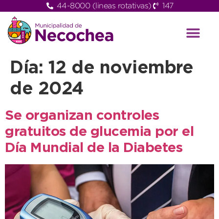
44-8000 (lineas rotativas)
147
Día:
12 de noviembre
de 2024
Se organizan controles
gratuitos de glucemia por el
Día Mundial de la Diabetes