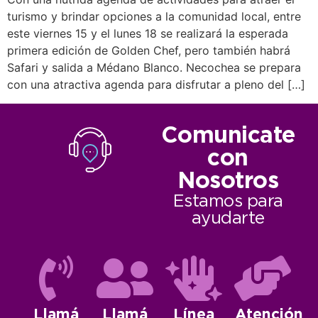
turismo y brindar opciones a la comunidad local, entre
este viernes 15 y el lunes 18 se realizará la esperada
primera edición de Golden Chef, pero también habrá
Safari y salida a Médano Blanco. Necochea se prepara
con una atractiva agenda para disfrutar a pleno del […]
Comunicate
con
Nosotros
Estamos para
ayudarte
Llamá
Llamá
Línea
Atención