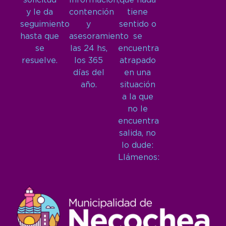
solicitud
Información,
que nada
y le da
contención
tiene
seguimiento
y
sentido o
hasta que
asesoramiento
se
se
las 24 hs,
encuentra
resuelve.
los 365
atrapado
días del
en una
año.
situación
a la que
no le
encuentra
salida, no
lo dude:
Llámenos: