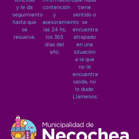
solicitud
Información,
que nada
y le da
contención
tiene
seguimiento
y
sentido o
hasta que
asesoramiento
se
se
las 24 hs,
encuentra
resuelve.
los 365
atrapado
días del
en una
año.
situación
a la que
no le
encuentra
salida, no
lo dude:
Llámenos: