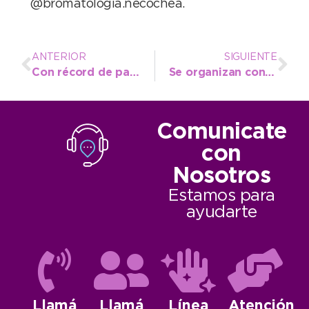
@bromatologia.necochea.
ANTERIOR
SIGUIENTE
Con récord de participantes se viene el 6º Nacional de natación adaptada en la ciudad
Se organizan controles gratuitos de glucemia por el Día Mundial de la Diabetes
Comunicate
con
Nosotros
Estamos para
ayudarte
Llamá
Llamá
Línea
Atención