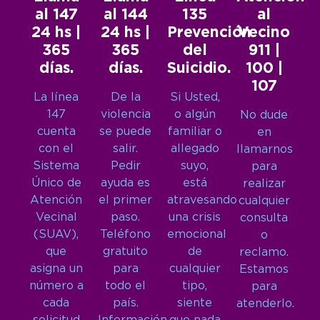
al 147
al 144
135
al
24 hs |
24 hs |
Prevención
Vecino
365
365
del
911 |
días.
días.
Suicidio.
100 |
107
La línea
De la
Si Usted,
147
violencia
o algún
No dude
cuenta
se puede
familiar o
en
con el
salir.
allegado
llamarnos
Sistema
Pedir
suyo,
para
Único de
ayuda es
está
realizar
Atención
el primer
atravesando
cualquier
Vecinal
paso.
una crisis
consulta
(SUAV),
Teléfono
emocional
o
que
gratuito
de
reclamo.
asigna un
para
cualquier
Estamos
número a
todo el
tipo,
para
cada
país.
siente
atenderlo.