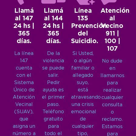
Llamá
Llamá
Línea
Atención
al 147
al 144
135
al
24 hs |
24 hs |
Prevención
Vecino
365
365
del
911 |
días.
días.
Suicidio.
100 |
107
La línea
De la
Si Usted,
147
violencia
o algún
No dude
cuenta
se puede
familiar o
en
con el
salir.
allegado
llamarnos
Sistema
Pedir
suyo,
para
Único de
ayuda es
está
realizar
Atención
el primer
atravesando
cualquier
Vecinal
paso.
una crisis
consulta
(SUAV),
Teléfono
emocional
o
que
gratuito
de
reclamo.
asigna un
para
cualquier
Estamos
número a
todo el
tipo,
para