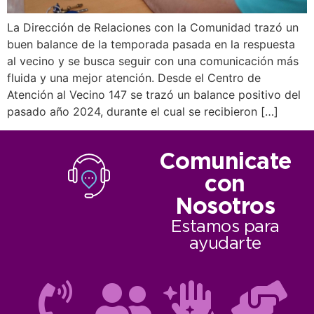
La Dirección de Relaciones con la Comunidad trazó un
buen balance de la temporada pasada en la respuesta
al vecino y se busca seguir con una comunicación más
fluida y una mejor atención. Desde el Centro de
Atención al Vecino 147 se trazó un balance positivo del
pasado año 2024, durante el cual se recibieron […]
Comunicate
con
Nosotros
Estamos para
ayudarte