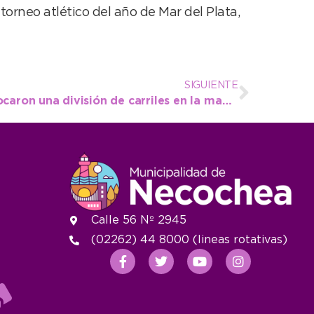
orneo atlético del año de Mar del Plata,
SIGUIENTE
Av. 59 entre 40 y 38: colocaron una división de carriles en la mano hacia el puerto y playa
Calle 56 Nº 2945
(02262) 44 8000 (lineas rotativas)