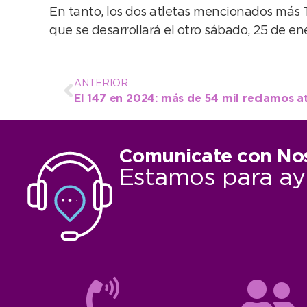
En tanto, los dos atletas mencionados más T
que se desarrollará el otro sábado, 25 de en
ANTERIOR
Comunicate con No
Estamos para ay