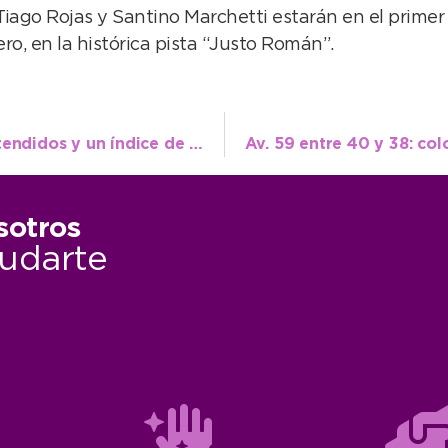
iago Rojas y Santino Marchetti estarán en el primer t
ero, en la histórica pista “Justo Román”.
El 147 en 2024: más de 54 mil reclamos atendidos y un índice de resolución del 91%
sotros
udarte