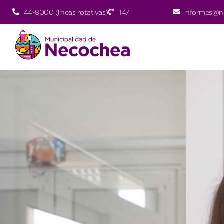
44-8000 (lineas rotativas)
147
informes@n