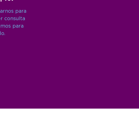
arnos para
er consulta
amos para
lo.