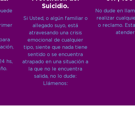
Suicidio.
puede
No dude en llam
realizar cualqui
Si Usted, o algún familiar o
primer
o reclamo. Est
allegado suyo, está
atender
atravesando una crisis
 para
emocional de cualquier
ación,
tipo, siente que nada tiene
sentido o se encuentra
24 hs,
atrapado en una situación a
año.
la que no le encuentra
salida, no lo dude:
Llámenos: