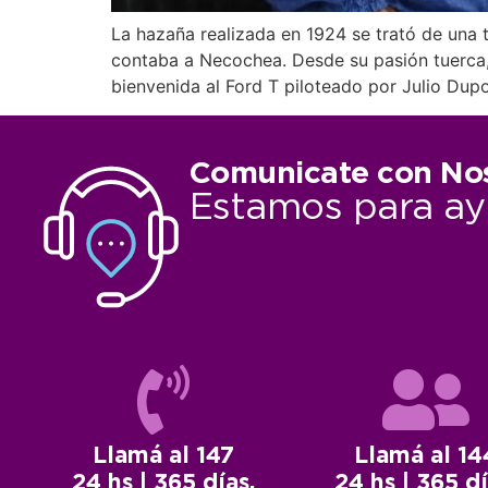
La hazaña realizada en 1924 se trató de una t
contaba a Necochea. Desde su pasión tuerca, J
bienvenida al Ford T piloteado por Julio Dupo
Comunicate con No
Estamos para ay
Llamá al 147
Llamá al 14
24 hs | 365 días.
24 hs | 365 dí