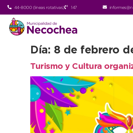
44-8000 (lineas rotativas)
147
informes@n
Día:
8 de febrero 
Turismo y Cultura organiz