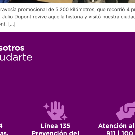
ravesía promocional de 5.200 kilómetros, que recorrió 4 pr
ulio Dupont revive aquella historia y visitó nuestra ciuda
nt, […]
sotros
udarte
4
Línea 135
Atención al
as.
Prevención del
911 | 100