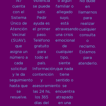
147
violencia
o algún
No dude
cuenta
se puede
familiar o
en
con el
salir.
allegado
llamarnos
Sistema
Pedir
suyo,
para
Único de
ayuda es
está
realizar
Atención
el primer
atravesando
cualquier
Vecinal
paso.
una crisis
consulta
(SUAV),
Teléfono
emocional
o
que
gratuito
de
reclamo.
asigna un
para
cualquier
Estamos
número a
todo el
tipo,
para
cada
país.
siente
atenderlo.
solicitud
Información,
que nada
y le da
contención
tiene
seguimiento
y
sentido o
hasta que
asesoramiento
se
se
las 24 hs,
encuentra
resuelve.
los 365
atrapado
días del
en una