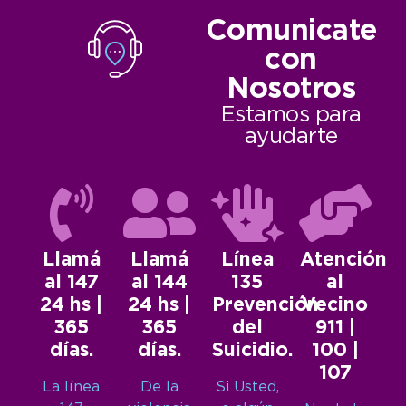
Comunicate
con
Nosotros
Estamos para
ayudarte
Llamá
Llamá
Línea
Atención
al 147
al 144
135
al
24 hs |
24 hs |
Prevención
Vecino
365
365
del
911 |
días.
días.
Suicidio.
100 |
107
La línea
De la
Si Usted,