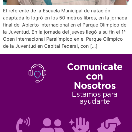
El referente de la Escuela Municipal de natación
adaptada lo logró en los 50 metros libres, en la jornada
final del Abierto Internacional en el Parque Olímpico de
la Juventud. En la jornada del jueves llegó a su fin el 1º
Open Internacional Paralímpico en el Parque Olímpico
de la Juventud en Capital Federal, con […]
Comunicate
con
Nosotros
Estamos para
ayudarte