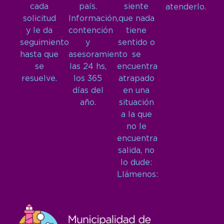
cada
país.
siente
atenderlo.
solicitud
Información,
que nada
y le da
contención
tiene
seguimiento
y
sentido o
hasta que
asesoramiento
se
se
las 24 hs,
encuentra
resuelve.
los 365
atrapado
días del
en una
año.
situación
a la que
no le
encuentra
salida, no
lo dude:
Llámenos: