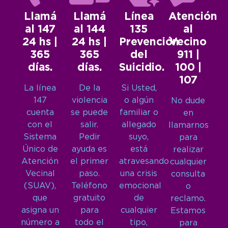
Llamá
Llamá
Línea
Atención
al 147
al 144
135
al
24 hs |
24 hs |
Prevención
Vecino
365
365
del
911 |
días.
días.
Suicidio.
100 |
107
La línea
De la
Si Usted,
147
violencia
o algún
No dude
cuenta
se puede
familiar o
en
con el
salir.
allegado
llamarnos
Sistema
Pedir
suyo,
para
Único de
ayuda es
está
realizar
Atención
el primer
atravesando
cualquier
Vecinal
paso.
una crisis
consulta
(SUAV),
Teléfono
emocional
o
que
gratuito
de
reclamo.
asigna un
para
cualquier
Estamos
número a
todo el
tipo,
para