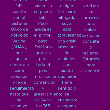
La línea
De la
Si Usted,
147
violencia
o algún
No dude
cuenta
se puede
familiar o
en
con el
salir.
allegado
llamarnos
Sistema
Pedir
suyo,
para
Único de
ayuda es
está
realizar
Atención
el primer
atravesando
cualquier
Vecinal
paso.
una crisis
consulta
(SUAV),
Teléfono
emocional
o
que
gratuito
de
reclamo.
asigna un
para
cualquier
Estamos
número a
todo el
tipo,
para
cada
país.
siente
atenderlo.
solicitud
Información,
que nada
y le da
contención
tiene
seguimiento
y
sentido o
hasta que
asesoramiento
se
se
las 24 hs,
encuentra
resuelve.
los 365
atrapado