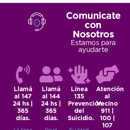
Comunicate
con
Nosotros
Estamos para
ayudarte
Llamá
Llamá
Línea
Atención
al 147
al 144
135
al
24 hs |
24 hs |
Prevención
Vecino
365
365
del
911 |
días.
días.
Suicidio.
100 |
107