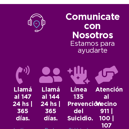
Comunicate
con
Nosotros
Estamos para
ayudarte
Llamá
Llamá
Línea
Atención
al 147
al 144
135
al
24 hs |
24 hs |
Prevención
Vecino
365
365
del
911 |
días.
días.
Suicidio.
100 |
107