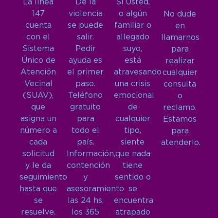
La línea
De la
Si Usted,
147
violencia
o algún
No dude
cuenta
se puede
familiar o
en
con el
salir.
allegado
llamarnos
Sistema
Pedir
suyo,
para
Único de
ayuda es
está
realizar
Atención
el primer
atravesando
cualquier
Vecinal
paso.
una crisis
consulta
(SUAV),
Teléfono
emocional
o
que
gratuito
de
reclamo.
asigna un
para
cualquier
Estamos
número a
todo el
tipo,
para
cada
país.
siente
atenderlo.
solicitud
Información,
que nada
y le da
contención
tiene
seguimiento
y
sentido o
hasta que
asesoramiento
se
se
las 24 hs,
encuentra
resuelve.
los 365
atrapado