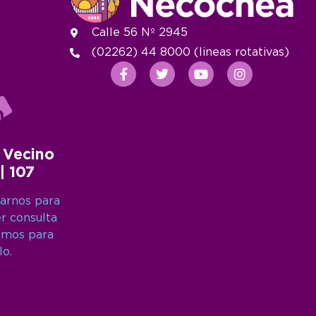
Calle 56 Nº 2945
(02262) 44 8000 (lineas rotativas)
 Vecino
 | 107
arnos para
er consulta
amos para
lo.