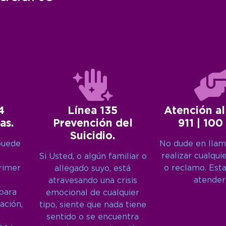
4
Línea 135
Atención al
as.
Prevención del
911 | 100
Suicidio.
puede
No dude en llam
realizar cualqui
Si Usted, o algún familiar o
primer
o reclamo. Est
allegado suyo, está
atender
atravesando una crisis
 para
emocional de cualquier
ación,
tipo, siente que nada tiene
sentido o se encuentra