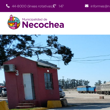
44-8000 (lineas rotativas)
147
informes@n