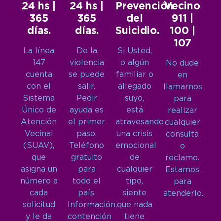
24 hs |
24 hs |
Prevención
Vecino
365
365
del
911 |
días.
días.
Suicidio.
100 |
107
La línea
De la
Si Usted,
147
violencia
o algún
No dude
cuenta
se puede
familiar o
en
con el
salir.
allegado
llamarnos
Sistema
Pedir
suyo,
para
Único de
ayuda es
está
realizar
Atención
el primer
atravesando
cualquier
Vecinal
paso.
una crisis
consulta
(SUAV),
Teléfono
emocional
o
que
gratuito
de
reclamo.
asigna un
para
cualquier
Estamos
número a
todo el
tipo,
para
cada
país.
siente
atenderlo.
solicitud
Información,
que nada
y le da
contención
tiene