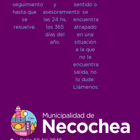
seguimiento
y
sentido o
hasta que
asesoramiento
se
se
las 24 hs,
encuentra
resuelve.
los 365
atrapado
días del
en una
año.
situación
a la que
no le
encuentra
salida, no
lo dude:
Llámenos: