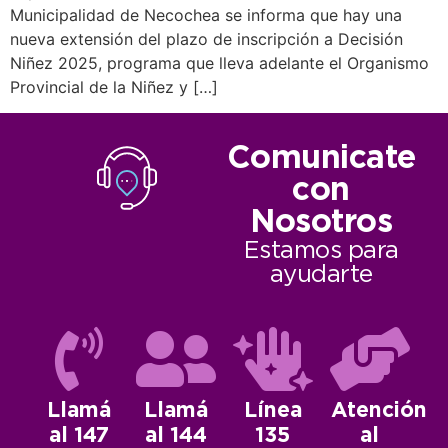
Municipalidad de Necochea se informa que hay una
nueva extensión del plazo de inscripción a Decisión
Niñez 2025, programa que lleva adelante el Organismo
Provincial de la Niñez y […]
Comunicate
con
Nosotros
Estamos para
ayudarte
Llamá
Llamá
Línea
Atención
al 147
al 144
135
al