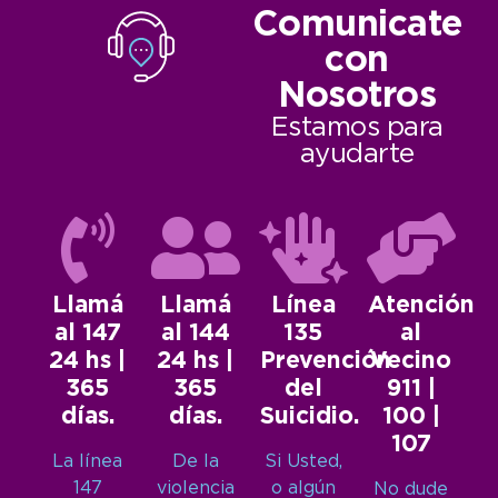
Comunicate
con
Nosotros
Estamos para
ayudarte
Llamá
Llamá
Línea
Atención
al 147
al 144
135
al
24 hs |
24 hs |
Prevención
Vecino
365
365
del
911 |
días.
días.
Suicidio.
100 |
107
La línea
De la
Si Usted,
147
violencia
o algún
No dude