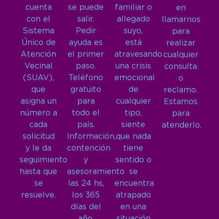
cuenta
se puede
familiar o
en
con el
salir.
allegado
llamarnos
Sistema
Pedir
suyo,
para
Único de
ayuda es
está
realizar
Atención
el primer
atravesando
cualquier
Vecinal
paso.
una crisis
consulta
(SUAV),
Teléfono
emocional
o
que
gratuito
de
reclamo.
asigna un
para
cualquier
Estamos
número a
todo el
tipo,
para
cada
país.
siente
atenderlo.
solicitud
Información,
que nada
y le da
contención
tiene
seguimiento
y
sentido o
hasta que
asesoramiento
se
se
las 24 hs,
encuentra
resuelve.
los 365
atrapado
días del
en una
año.
situación