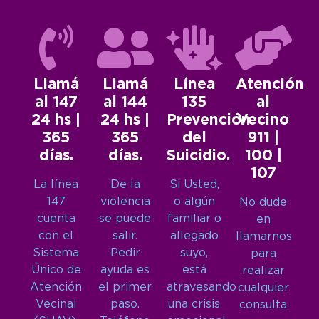
Llamá
Llamá
Línea
Atención
al 147
al 144
135
al
24 hs |
24 hs |
Prevención
Vecino
365
365
del
911 |
días.
días.
Suicidio.
100 |
107
La línea
De la
Si Usted,
147
violencia
o algún
No dude
cuenta
se puede
familiar o
en
con el
salir.
allegado
llamarnos
Sistema
Pedir
suyo,
para
Único de
ayuda es
está
realizar
Atención
el primer
atravesando
cualquier
Vecinal
paso.
una crisis
consulta