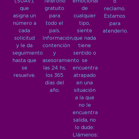
(SUAV),
Teléfono
emocional
o
que
gratuito
de
reclamo.
asigna un
para
cualquier
Estamos
número a
todo el
tipo,
para
cada
país.
siente
atenderlo.
solicitud
Información,
que nada
y le da
contención
tiene
seguimiento
y
sentido o
hasta que
asesoramiento
se
se
las 24 hs,
encuentra
resuelve.
los 365
atrapado
días del
en una
año.
situación
a la que
no le
encuentra
salida, no
lo dude:
Llámenos: