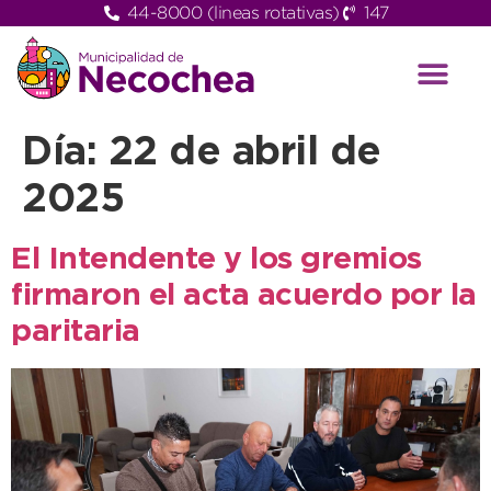
44-8000 (lineas rotativas)
147
Día:
22 de abril de
2025
El Intendente y los gremios
firmaron el acta acuerdo por la
paritaria