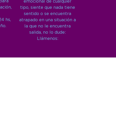
 para
emocional de cualquier
ación,
tipo, siente que nada tiene
sentido o se encuentra
24 hs,
atrapado en una situación a
año.
la que no le encuentra
salida, no lo dude:
Llámenos: