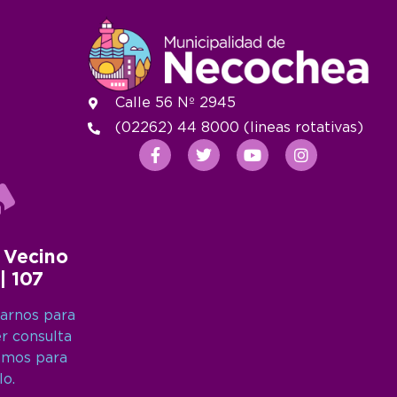
Calle 56 Nº 2945
(02262) 44 8000 (lineas rotativas)
 Vecino
 | 107
arnos para
er consulta
amos para
lo.