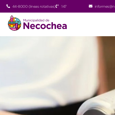
44-8000 (lineas rotativas)
147
informes@n