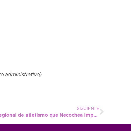
 administrativo)
SIGUIENTE
Cómo funciona la Liga Regional de atletismo que Necochea impulsa junto a otras seis ciudades