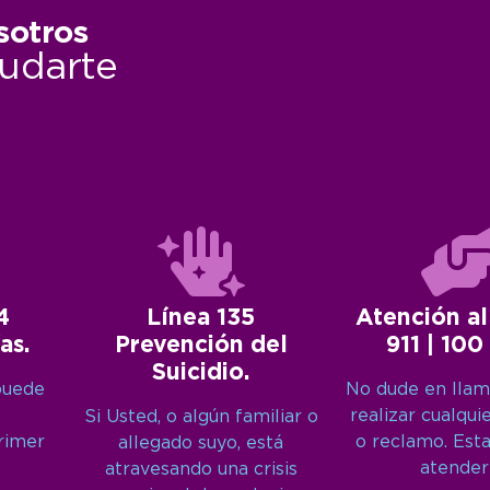
sotros
udarte
4
Línea 135
Atención al
as.
Prevención del
911 | 100
Suicidio.
puede
No dude en llam
realizar cualqui
Si Usted, o algún familiar o
primer
o reclamo. Est
allegado suyo, está
atender
atravesando una crisis