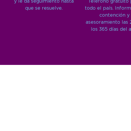
y le da seguimiento hasta
Teléfono gratuito
que se resuelve.
todo el país. Inform
contención y
asesoramiento las 
los 365 días del 