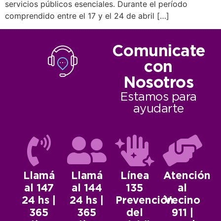
servicios públicos esenciales. Durante el período
comprendido entre el 17 y el 24 de abril […]
Comunicate
con
Nosotros
Estamos para
ayudarte
Llamá
Llamá
Línea
Atención
al 147
al 144
135
al
24 hs |
24 hs |
Prevención
Vecino
365
365
del
911 |