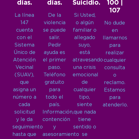
días.
días.
Suicidio.
100 |
107
La línea
De la
Si Usted,
147
violencia
o algún
No dude
cuenta
se puede
familiar o
en
con el
salir.
allegado
llamarnos
Sistema
Pedir
suyo,
para
Único de
ayuda es
está
realizar
Atención
el primer
atravesando
cualquier
Vecinal
paso.
una crisis
consulta
(SUAV),
Teléfono
emocional
o
que
gratuito
de
reclamo.
asigna un
para
cualquier
Estamos
número a
todo el
tipo,
para
cada
país.
siente
atenderlo.
solicitud
Información,
que nada
y le da
contención
tiene
seguimiento
y
sentido o
hasta que
asesoramiento
se