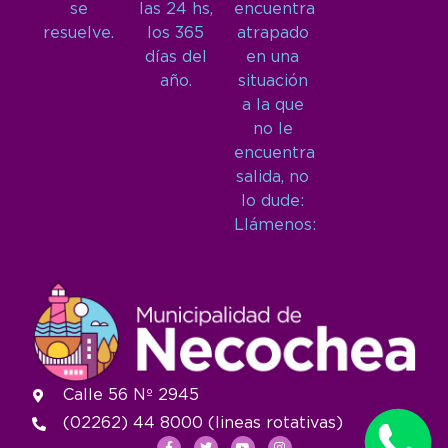
se
las 24 hs,
encuentra
resuelve.
los 365
atrapado
días del
en una
año.
situación
a la que
no le
encuentra
salida, no
lo dude:
Llámenos:
Calle 56 Nº 2945
(02262) 44 8000 (lineas rotativas)