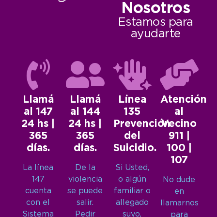
Nosotros
Estamos para
ayudarte
Llamá
Llamá
Línea
Atención
al 147
al 144
135
al
24 hs |
24 hs |
Prevención
Vecino
365
365
del
911 |
días.
días.
Suicidio.
100 |
107
La línea
De la
Si Usted,
147
violencia
o algún
No dude
cuenta
se puede
familiar o
en
con el
salir.
allegado
llamarnos
Sistema
Pedir
suyo,
para