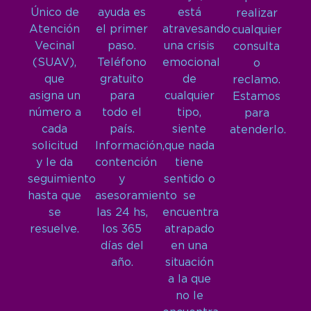
Único de
ayuda es
está
realizar
Atención
el primer
atravesando
cualquier
Vecinal
paso.
una crisis
consulta
(SUAV),
Teléfono
emocional
o
que
gratuito
de
reclamo.
asigna un
para
cualquier
Estamos
número a
todo el
tipo,
para
cada
país.
siente
atenderlo.
solicitud
Información,
que nada
y le da
contención
tiene
seguimiento
y
sentido o
hasta que
asesoramiento
se
se
las 24 hs,
encuentra
resuelve.
los 365
atrapado
días del
en una
año.
situación
a la que
no le