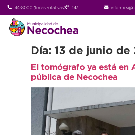
44-8000 (lineas rotativas)
147
informes@n
Día:
13 de junio de
El tomógrafo ya está en 
pública de Necochea