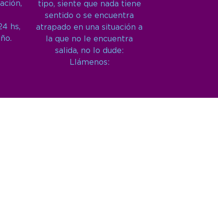
ación,
tipo, siente que nada tiene
sentido o se encuentra
24 hs,
atrapado en una situación a
año.
la que no le encuentra
salida, no lo dude:
Llámenos: