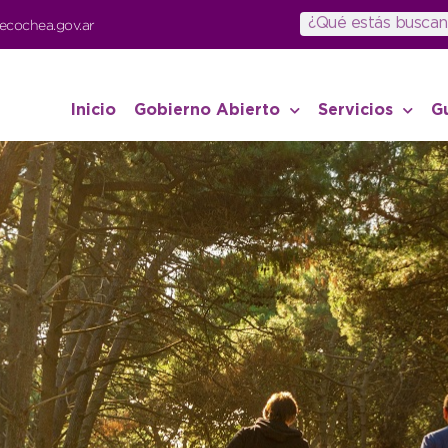
ecochea.gov.ar
Inicio
Gobierno Abierto
Servicios
G