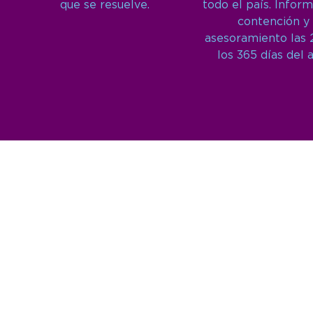
que se resuelve.
todo el país. Inform
contención y
asesoramiento las 
los 365 días del 