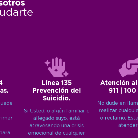
sotros
udarte
4
Línea 135
Atención al
as.
Prevención del
911 | 100
Suicidio.
puede
No dude en llam
realizar cualqui
Si Usted, o algún familiar o
primer
o reclamo. Est
allegado suyo, está
atender
atravesando una crisis
 para
emocional de cualquier