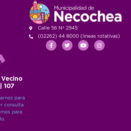
Calle 56 Nº 2945
(02262) 44 8000 (lineas rotativas)
 Vecino
 | 107
arnos para
er consulta
amos para
lo.