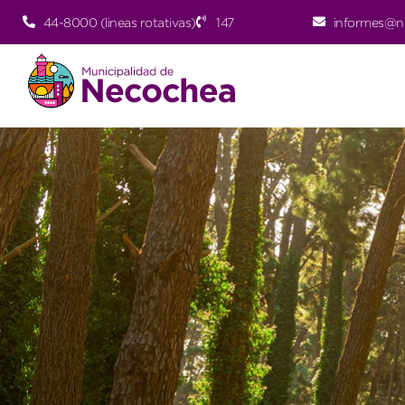
44-8000 (lineas rotativas)
147
informes@n