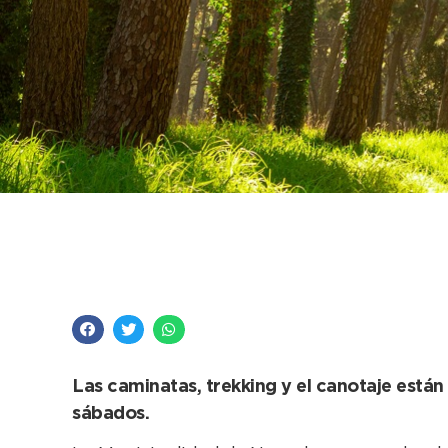
Se recuerdan las act
para disfrutar de la
Las caminatas, trekking y el canotaje están a
sábados.