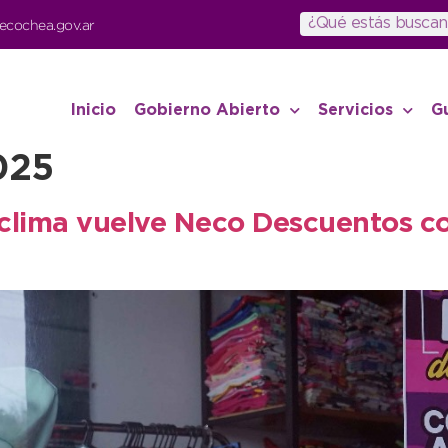
ecochea.gov.ar
Inicio
Gobierno Abierto
Servicios
G
025
l clima vuelve Neco Descuentos c