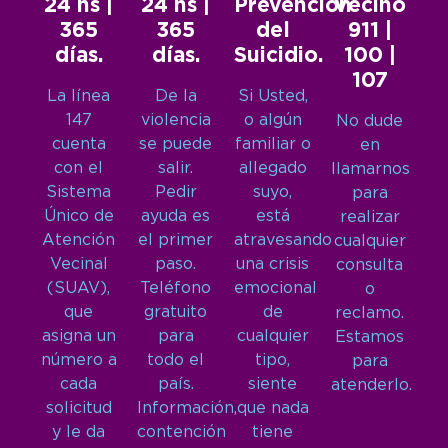
24 hs |
24 hs |
Prevención
Vecino
365
365
del
911 |
días.
días.
Suicidio.
100 |
107
La línea
De la
Si Usted,
147
violencia
o algún
No dude
cuenta
se puede
familiar o
en
con el
salir.
allegado
llamarnos
Sistema
Pedir
suyo,
para
Único de
ayuda es
está
realizar
Atención
el primer
atravesando
cualquier
Vecinal
paso.
una crisis
consulta
(SUAV),
Teléfono
emocional
o
que
gratuito
de
reclamo.
asigna un
para
cualquier
Estamos
número a
todo el
tipo,
para
cada
país.
siente
atenderlo.
solicitud
Información,
que nada
y le da
contención
tiene