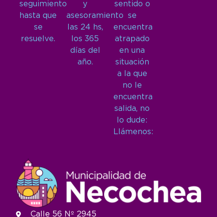
seguimiento
y
sentido o
hasta que
asesoramiento
se
se
las 24 hs,
encuentra
resuelve.
los 365
atrapado
días del
en una
año.
situación
a la que
no le
encuentra
salida, no
lo dude:
Llámenos:
Calle 56 Nº 2945