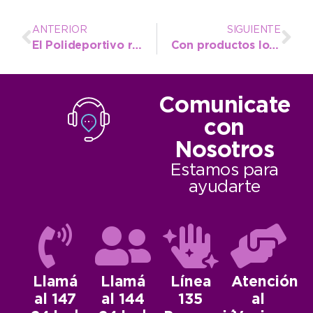
ANTERIOR
SIGUIENTE
El Polideportivo recibió a la selección de vóley femenino Sub 16 de la provincia
Con productos locales y precios accesibles vuelve a abrir “El Mercado” en la plaza Rocha
Comunicate
con
Nosotros
Estamos para
ayudarte
Llamá
Llamá
Línea
Atención
al 147
al 144
135
al