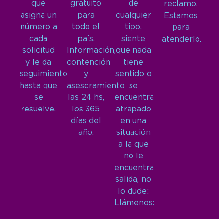
que
gratuito
de
reclamo.
asigna un
para
cualquier
Estamos
número a
todo el
tipo,
para
cada
país.
siente
atenderlo.
solicitud
Información,
que nada
y le da
contención
tiene
seguimiento
y
sentido o
hasta que
asesoramiento
se
se
las 24 hs,
encuentra
resuelve.
los 365
atrapado
días del
en una
año.
situación
a la que
no le
encuentra
salida, no
lo dude:
Llámenos: