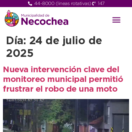
44-8000 (lineas rotativas)
147
Día:
24 de julio de
2025
Nueva intervención clave del
monitoreo municipal permitió
frustrar el robo de una moto