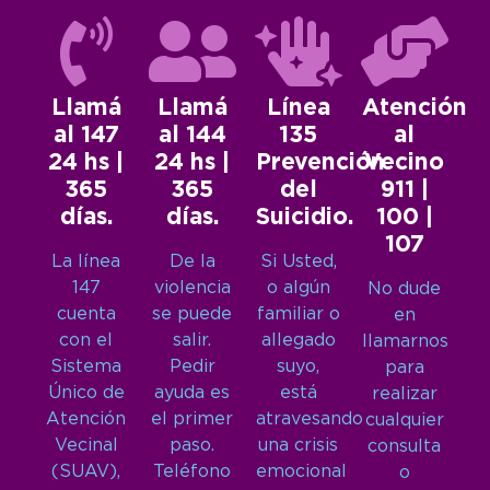
Llamá
Llamá
Línea
Atención
al 147
al 144
135
al
24 hs |
24 hs |
Prevención
Vecino
365
365
del
911 |
días.
días.
Suicidio.
100 |
107
La línea
De la
Si Usted,
147
violencia
o algún
No dude
cuenta
se puede
familiar o
en
con el
salir.
allegado
llamarnos
Sistema
Pedir
suyo,
para
Único de
ayuda es
está
realizar
Atención
el primer
atravesando
cualquier
Vecinal
paso.
una crisis
consulta
(SUAV),
Teléfono
emocional
o