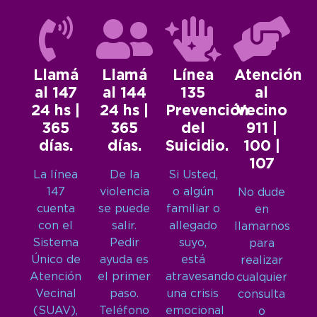
Llamá
Llamá
Línea
Atención
al 147
al 144
135
al
24 hs |
24 hs |
Prevención
Vecino
365
365
del
911 |
días.
días.
Suicidio.
100 |
107
La línea
De la
Si Usted,
147
violencia
o algún
No dude
cuenta
se puede
familiar o
en
con el
salir.
allegado
llamarnos
Sistema
Pedir
suyo,
para
Único de
ayuda es
está
realizar
Atención
el primer
atravesando
cualquier
Vecinal
paso.
una crisis
consulta
(SUAV),
Teléfono
emocional
o