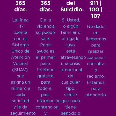
365
365
del
911 |
días.
días.
Suicidio.
100 |
107
La línea
De la
Si Usted,
147
violencia
o algún
No dude
cuenta
se puede
familiar o
en
con el
salir.
allegado
llamarnos
Sistema
Pedir
suyo,
para
Único de
ayuda es
está
realizar
Atención
el primer
atravesando
cualquier
Vecinal
paso.
una crisis
consulta
(SUAV),
Teléfono
emocional
o
que
gratuito
de
reclamo.
asigna un
para
cualquier
Estamos
número a
todo el
tipo,
para
cada
país.
siente
atenderlo.
solicitud
Información,
que nada
y le da
contención
tiene
seguimiento
y
sentido o