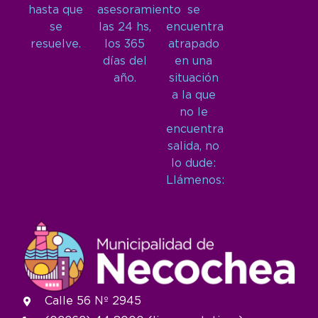
hasta que
asesoramiento
se
se
las 24 hs,
encuentra
resuelve.
los 365
atrapado
días del
en una
año.
situación
a la que
no le
encuentra
salida, no
lo dude:
Llámenos:
Calle 56 Nº 2945