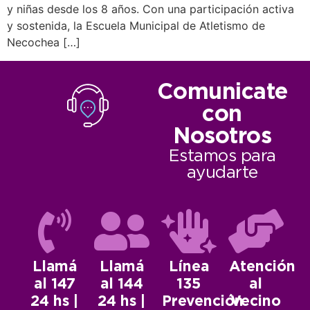
y niñas desde los 8 años. Con una participación activa
y sostenida, la Escuela Municipal de Atletismo de
Necochea […]
Comunicate
con
Nosotros
Estamos para
ayudarte
Llamá
Llamá
Línea
Atención
al 147
al 144
135
al
24 hs |
24 hs |
Prevención
Vecino