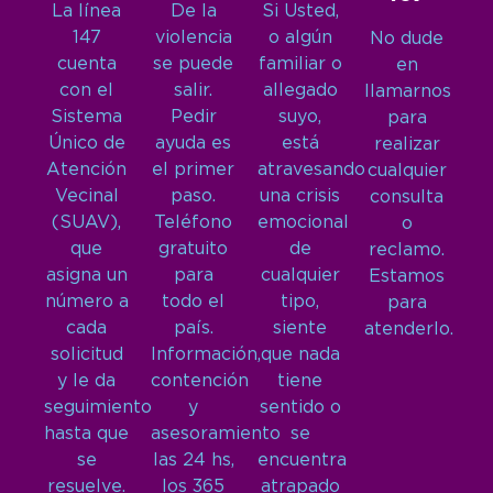
La línea
De la
Si Usted,
147
violencia
o algún
No dude
cuenta
se puede
familiar o
en
con el
salir.
allegado
llamarnos
Sistema
Pedir
suyo,
para
Único de
ayuda es
está
realizar
Atención
el primer
atravesando
cualquier
Vecinal
paso.
una crisis
consulta
(SUAV),
Teléfono
emocional
o
que
gratuito
de
reclamo.
asigna un
para
cualquier
Estamos
número a
todo el
tipo,
para
cada
país.
siente
atenderlo.
solicitud
Información,
que nada
y le da
contención
tiene
seguimiento
y
sentido o
hasta que
asesoramiento
se
se
las 24 hs,
encuentra
resuelve.
los 365
atrapado