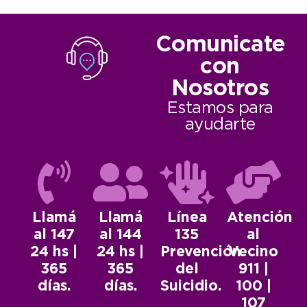
Comunicate
con
Nosotros
Estamos para
ayudarte
Llamá
Llamá
Línea
Atención
al 147
al 144
135
al
24 hs |
24 hs |
Prevención
Vecino
365
365
del
911 |
días.
días.
Suicidio.
100 |
107