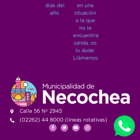
días del
en una
año.
situación
a la que
no le
encuentra
salida, no
lo dude:
Llámenos:
Calle 56 Nº 2945
(02262) 44 8000 (lineas rotativas)