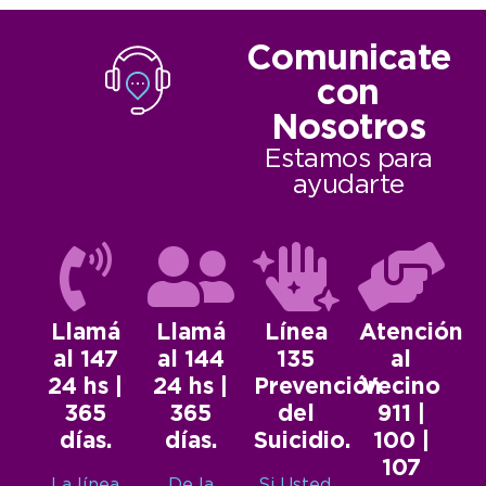
Comunicate
con
Nosotros
Estamos para
ayudarte
Llamá
Llamá
Línea
Atención
al 147
al 144
135
al
24 hs |
24 hs |
Prevención
Vecino
365
365
del
911 |
días.
días.
Suicidio.
100 |
107
La línea
De la
Si Usted,