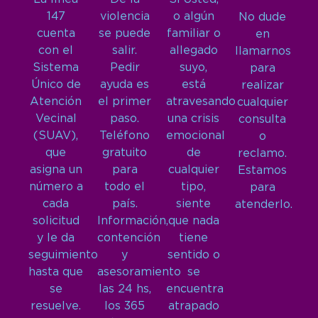
147
violencia
o algún
No dude
cuenta
se puede
familiar o
en
con el
salir.
allegado
llamarnos
Sistema
Pedir
suyo,
para
Único de
ayuda es
está
realizar
Atención
el primer
atravesando
cualquier
Vecinal
paso.
una crisis
consulta
(SUAV),
Teléfono
emocional
o
que
gratuito
de
reclamo.
asigna un
para
cualquier
Estamos
número a
todo el
tipo,
para
cada
país.
siente
atenderlo.
solicitud
Información,
que nada
y le da
contención
tiene
seguimiento
y
sentido o
hasta que
asesoramiento
se
se
las 24 hs,
encuentra
resuelve.
los 365
atrapado