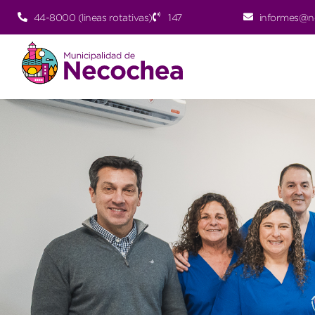
44-8000 (lineas rotativas)
147
informes@n