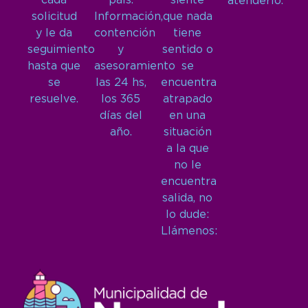
cada
país.
siente
atenderlo.
solicitud
Información,
que nada
y le da
contención
tiene
seguimiento
y
sentido o
hasta que
asesoramiento
se
se
las 24 hs,
encuentra
resuelve.
los 365
atrapado
días del
en una
año.
situación
a la que
no le
encuentra
salida, no
lo dude:
Llámenos: