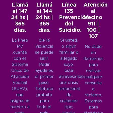
Llamá
Llamá
Línea
Atención
al 147
al 144
135
al
24 hs |
24 hs |
Prevención
Vecino
365
365
del
911 |
días.
días.
Suicidio.
100 |
107
La línea
De la
Si Usted,
147
violencia
o algún
No dude
cuenta
se puede
familiar o
en
con el
salir.
allegado
llamarnos
Sistema
Pedir
suyo,
para
Único de
ayuda es
está
realizar
Atención
el primer
atravesando
cualquier
Vecinal
paso.
una crisis
consulta
(SUAV),
Teléfono
emocional
o
que
gratuito
de
reclamo.
asigna un
para
cualquier
Estamos
número a
todo el
tipo,
para